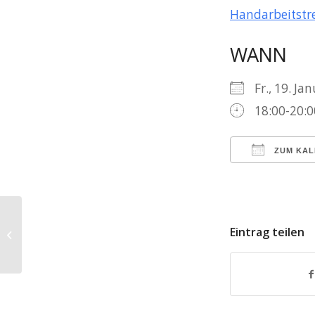
Handarbeitstre
WANN
Fr., 19. J
18:00-20:0
ZUM KAL
ICS herun
🎶 Rosenmontag im Pfarrhof
Eintrag teilen
Kierling 🎭