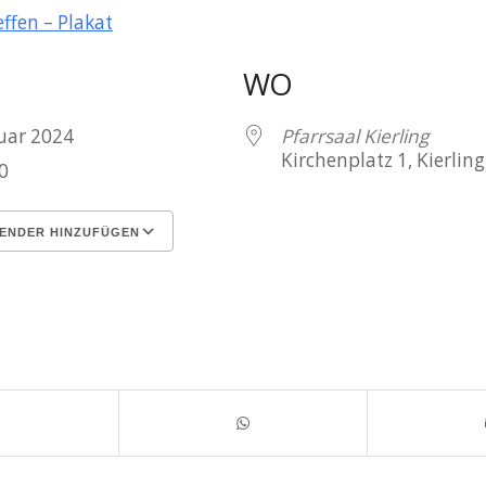
ffen – Plakat
WO
anuar 2024
Pfarrsaal Kierling
Kirchenplatz 1, Kierling
0
ENDER HINZUFÜGEN
terladen
Google Kalender