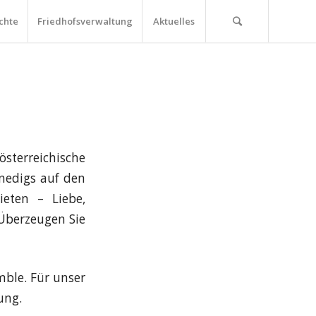
chte
Friedhofsverwaltung
Aktuelles
österreichische
nedigs auf den
eten – Liebe,
. Überzeugen Sie
ble. Für unser
ung.