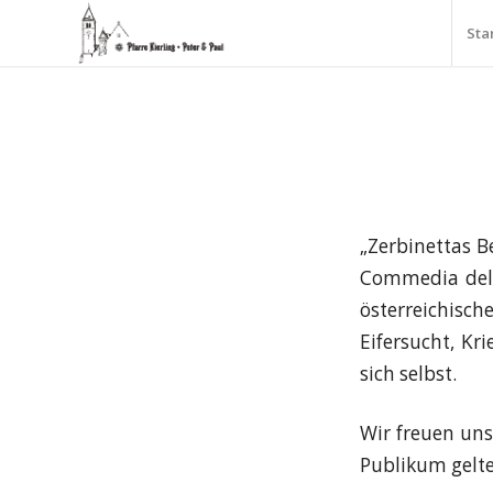
Sta
„Zerbinettas B
Commedia dell
österreichis
Eifersucht, Kri
sich selbst.
Wir freuen un
Publikum gelt