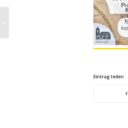
♬ Messe zu Dreikönig
🎻
Eintrag teilen