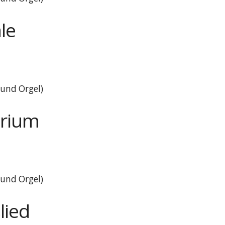
le
 und Orgel)
orium
 und Orgel)
lied