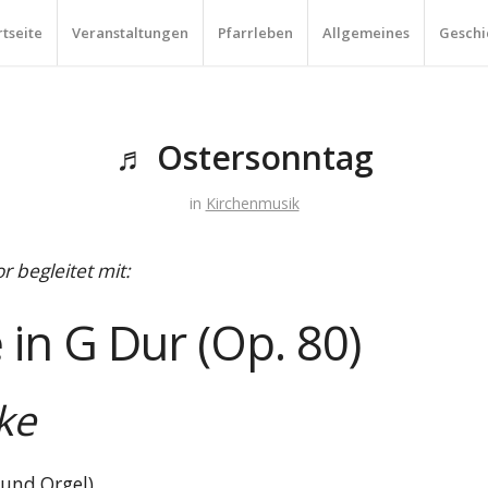
rtseite
Veranstaltungen
Pfarrleben
Allgemeines
Geschi
♬ Ostersonntag
in
Kirchenmusik
 begleitet mit:
in G Dur (Op. 80)
ke
 und Orgel)